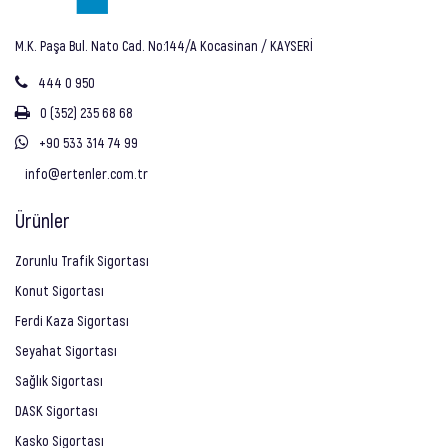
M.K. Paşa Bul. Nato Cad. No:144/A Kocasinan / KAYSERİ
444 0 950
0 (352) 235 68 68
+90 533 314 74 99
info@ertenler.com.tr
Ürünler
Zorunlu Trafik Sigortası
Konut Sigortası
Ferdi Kaza Sigortası
Seyahat Sigortası
Sağlık Sigortası
DASK Sigortası
Kasko Sigortası