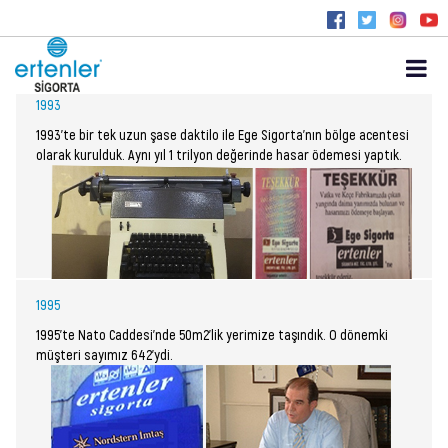
Anasayfa
Biz
1993
1993’te bir tek uzun şase daktilo ile Ege Sigorta’nın bölge acentesi
olarak kurulduk. Aynı yıl 1 trilyon değerinde hasar ödemesi yaptık.
1995
1995’te Nato Caddesi’nde 50m2’lik yerimize taşındık. O dönemki
müşteri sayımız 642’ydi.