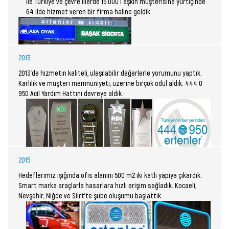
ile Türkiye ve çevre illerde 15.000 i aşkın müşterisine yurtiçinde
64 ilde hizmet veren bir firma haline geldik.
2013
2013’de hizmetin kaliteli, ulaşılabilir değerlerle yorumunu yaptık.
Karlılık ve müşteri memnuniyeti, üzerine birçok ödül aldık. 444 0
950 Acil Yardım Hattını devreye aldık.
2015
Hedeflerimiz ışığında ofis alanını 500 m2 iki katlı yapıya çıkardık.
Smart marka araçlarla hasarlara hızlı erişim sağladık. Kocaeli,
Nevşehir, Niğde ve Siirt’te şube oluşumu başlattık.